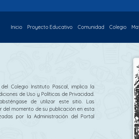
Inicio
(current)
Proyecto Educativo
Comunidad
Colegio
Mat
del Colegio Instituto Pascal, implica la
iciones de Uso y Políticas de Privacidad.
sténgase de utilizar este sitio. Las
ir del momento de su publicación en esta
adas por la Administración del Portal