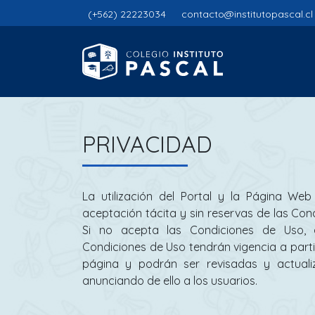
(+562) 22223034
contacto@institutopascal.cl
PRIVACIDAD
La utilización del Portal y la Página Web 
aceptación tácita y sin reservas de las Cond
Si no acepta las Condiciones de Uso, ab
Condiciones de Uso tendrán vigencia a part
página y podrán ser revisadas y actualiz
anunciando de ello a los usuarios.