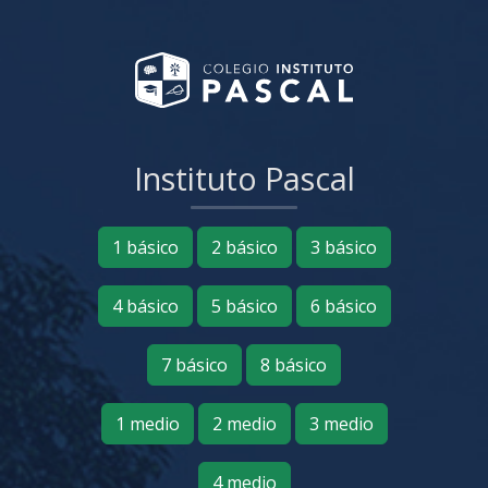
Instituto Pascal
1 básico
2 básico
3 básico
4 básico
5 básico
6 básico
7 básico
8 básico
1 medio
2 medio
3 medio
4 medio