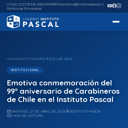
(+562) 22223034
(+569) 85945854
contacto@institutopascal.cl
Política de Privacidad
INICIO
›
NOTICIAS
›
AÑO ESCOLAR 2026
INSTITUCIONAL
Emotiva conmemoración del
99° aniversario de Carabineros
de Chile en el Instituto Pascal
SANTIAGO, 27 DE ABRIL DE 2026
INSTITUTO PASCAL
5 MIN DE LECTURA